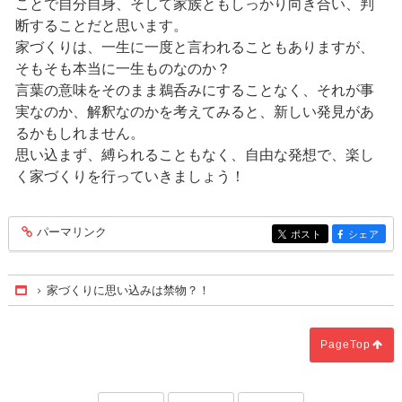
ことで自分自身、そして家族ともしっかり向き合い、判
断することだと思います。
家づくりは、一生に一度と言われることもありますが、
そもそも本当に一生ものなのか？
言葉の意味をそのまま鵜呑みにすることなく、それが事
実なのか、解釈なのかを考えてみると、新しい発見があ
るかもしれません。
思い込まず、縛られることもなく、自由な発想で、楽し
く家づくりを行っていきましょう！
パーマリンク
entry170
ポスト
シェア
entry170
entry170
家づくりに思い込みは禁物？！
Home
PageTop
「ダイニングテーブルは、見かけよりず
「「必ずしもい